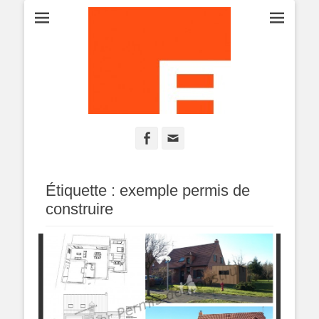
Projet-Plans-Esquisse-Permis de construire-Maison-Construction-
ATELIER PERMIS
Extension-Rénovation
Facebook
Adresse
DE CONSTRUIRE
de
contact
Étiquette : exemple permis de
construire