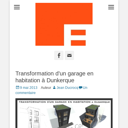
Projet-Plans-Esquisse-Permis de construire-Maison-Construction-
ATELIER PERMIS
Extension-Rénovation
Facebook
Adresse
DE CONSTRUIRE
de
contact
Transformation d’un garage en
habitation à Dunkerque
Posted
9 mai 2013
Auteur
Jean Ducrocq
Un
on
commentaire