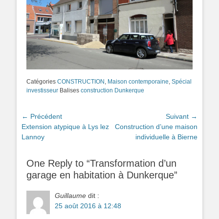
Catégories
CONSTRUCTION
,
Maison contemporaine
,
Spécial
investisseur
Balises
construction Dunkerque
Navigation
← Précédent
Suivant →
Article
Extension atypique à Lys lez
Article
Construction d’une maison
de
précédent :
Lannoy
suivant :
individuelle à Bierne
l’article
One Reply to “Transformation d’un
garage en habitation à Dunkerque”
Guillaume
dit :
25 août 2016 à 12:48