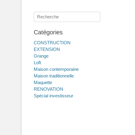
Menu secondaire
Aller
au
Rechercher :
contenu
Catégories
CONSTRUCTION
EXTENSION
Grange
Loft
Maison contemporaine
Maison traditionnelle
Maquette
RENOVATION
Spécial investisseur