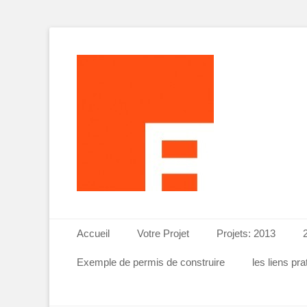
Projet-Plans-Esquiss
ATELI
Menu principal
Aller
Accueil
Votre Projet
Projets: 2013
au
contenu
Exemple de permis de construire
les liens pr