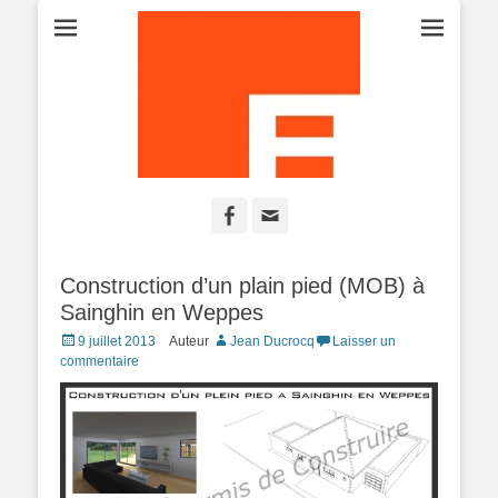
Projet-Plans-Esquisse-Permis de construire-Maison-Construction-
ATELIER PERMIS
Extension-Rénovation
Facebook
Adresse
DE CONSTRUIRE
de
contact
Construction d’un plain pied (MOB) à
Sainghin en Weppes
Posted
9 juillet 2013
Auteur
Jean Ducrocq
Laisser un
on
commentaire