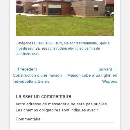
Catégories
CONSTRUCTION
,
Maison traditionnelle
,
Spécial
investisseur
Balises
construction plein pied permis de
construire nord
Navigation
← Précédent
Suivant →
Article
Construction d’une maison
Article
Maison cube à Sainghin en
de
précédent :
individuelle à Bierne
suivant :
Weppes
l’article
Laisser un commentaire
Votre adresse de messagerie ne sera pas publiée.
Les champs obligatoires sont indiqués avec
*
Commentaire