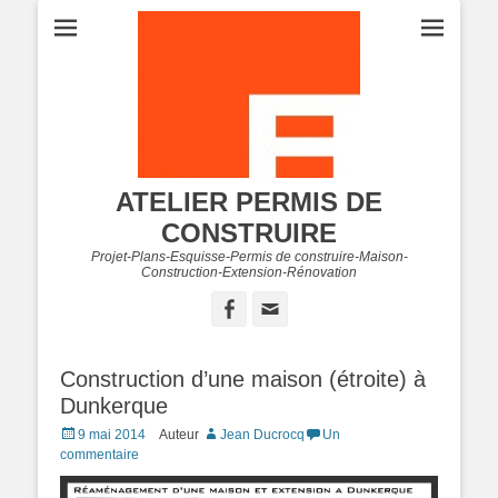
ATELIER PERMIS DE
CONSTRUIRE
Projet-Plans-Esquisse-Permis de construire-Maison-
Construction-Extension-Rénovation
Facebook
Adresse
de
contact
Construction d’une maison (étroite) à
Dunkerque
Posted
9 mai 2014
Auteur
Jean Ducrocq
Un
on
commentaire