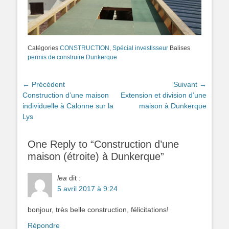
Catégories
CONSTRUCTION
,
Spécial investisseur
Balises
permis de construire Dunkerque
Navigation
← Précédent
Suivant →
Article
Construction d’une maison
Article
Extension et division d’une
de
précédent :
individuelle à Calonne sur la
suivant :
maison à Dunkerque
l’article
Lys
One Reply to “Construction d’une
maison (étroite) à Dunkerque”
lea
dit :
5 avril 2017 à 9:24
bonjour, très belle construction, félicitations!
Répondre