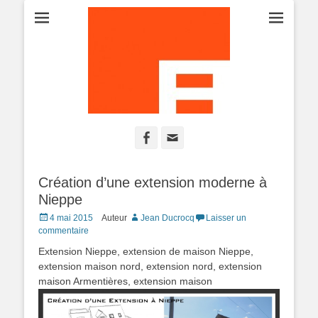
Projet-Plans-Esquisse-Permis de construire-Maison-Construction-
ATELIER PERMIS
Extension-Rénovation
Facebook
Adresse
DE CONSTRUIRE
de
contact
Création d’une extension moderne à
Nieppe
Posted
4 mai 2015
Auteur
Jean Ducrocq
Laisser un
on
commentaire
Extension Nieppe, extension de maison Nieppe,
extension maison nord, extension nord, extension
maison Armentières, extension maison