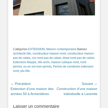
permis de construire extension nord, constructeur
maison nord, lille archi, dreal nord pas de calais, plu
lille, nord permis, architecte lille, cos nord pas de
calais, ou en est mon permis, constructeur maison
pas de calais, maison cubique nor
Catégories
EXTENSION
,
Maison contemporaine
Balises
architecte lille
,
constructeur maison nord
,
constructeur maison
pas de calais
,
cos nord pas de calais
,
dreal nord pas de calais
,
Extension Nieppe
,
lille archi
,
maison cubique nord
,
nord
permis
,
ou en est mon permis
,
Permis de construire extension
nord
,
plu lille
Navigation
← Précédent
Suivant →
Article
Extension d’une maison des
Article
Construction d’une maison
de
précédent :
années 50 à Armentières
suivant :
individuelle à Laventie
l’article
Laisser un commentaire