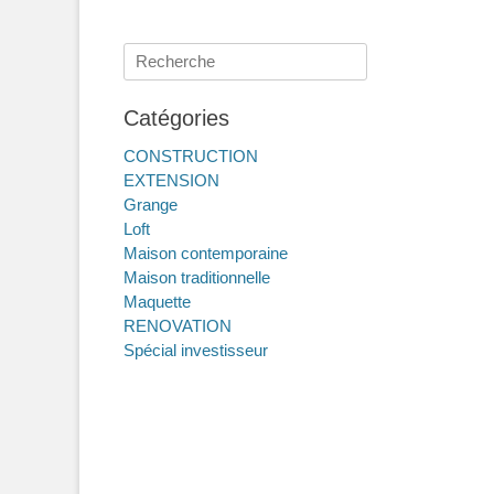
Menu secondaire
Aller
au
Rechercher :
contenu
Catégories
CONSTRUCTION
EXTENSION
Grange
Loft
Maison contemporaine
Maison traditionnelle
Maquette
RENOVATION
Spécial investisseur