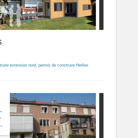
s
ruire extension nord
,
permis de construire Herlies